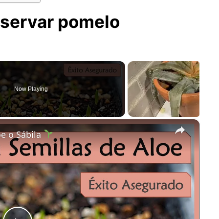
servar pomelo
Now Playing
×
e o Sábila