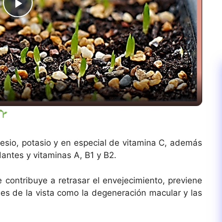
P
l
a
y
V
nesio, potasio y en especial de vitamina C, además
dantes y vitaminas A, B1 y B2.
i
 contribuye a retrasar el envejecimiento, previene
d
es de la vista como la degeneración macular y las