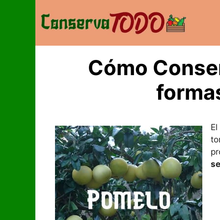
Saltar
al
contenido
Cómo Conser
formas
El
t
pr
se