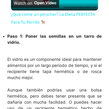
Watch on
l
¿Qué come un pinscher? La Dieta PERFECTA
a
Para Tu Perrito
y
Paso 1: Poner las semillas en un tarro de
vidrio.
V
El vidrio es un componente ideal para mantener
i
alimentos por un largo periodo de tiempo, y si el
recipiente tiene tapa hermética o de rosca
mucho mejor.
d
Aunque también podrías usar una bolsa
e
hermética, pero debes tener presente que se
dañaría con mucha facilidad. O puedes hacer
uso de un recipiente hermético hecho de