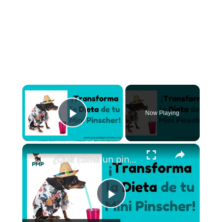
×
Now Playing
Play Video
×
¿Qué come un pinscher? La Dieta PERFECTA Para Tu Perrito
P