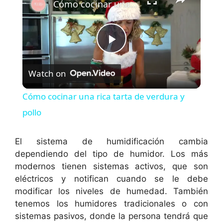
Cómo cocinar una rica tarta de verdura y pollo
P
Watch on
l
Cómo cocinar una rica tarta de verdura y
a
pollo
y
El sistema de humidificación cambia
dependiendo del tipo de humidor. Los más
modernos tienen sistemas activos, que son
V
eléctricos y notifican cuando se le debe
modificar los niveles de humedad. También
i
tenemos los humidores tradicionales o con
sistemas pasivos, donde la persona tendrá que