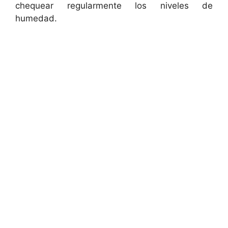
chequear regularmente los niveles de
d
humedad.
e
o