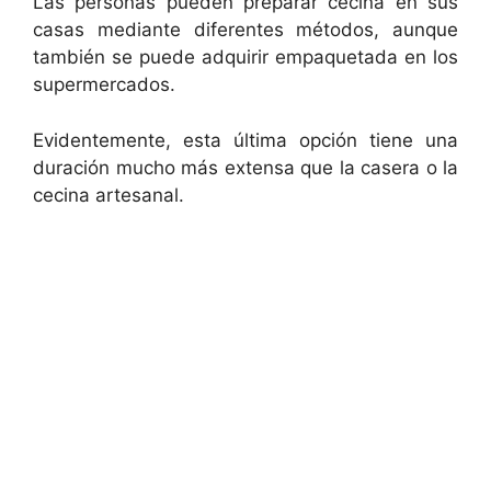
Las personas pueden preparar cecina en sus
V
casas mediante diferentes métodos, aunque
también se puede adquirir empaquetada en los
i
supermercados.
d
Evidentemente, esta última opción tiene una
duración mucho más extensa que la casera o la
cecina artesanal.
e
o