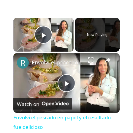
×
Now Playing
Play Video
×
Envolví el pescado en papel y el resultado fue delicioso
P
Watch on
l
Envolví el pescado en papel y el resultado
a
fue delicioso