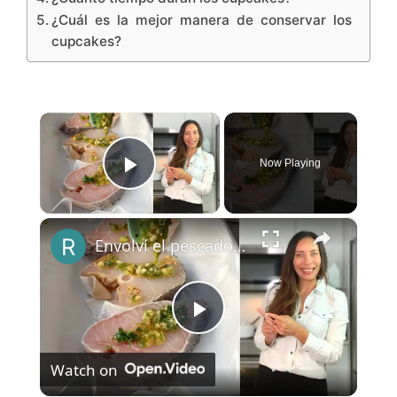
¿Cuál es la mejor manera de conservar los
cupcakes?
×
Now Playing
Play Video
×
Envolví el pescado en papel y el resultado fue delicioso
P
Watch on
l