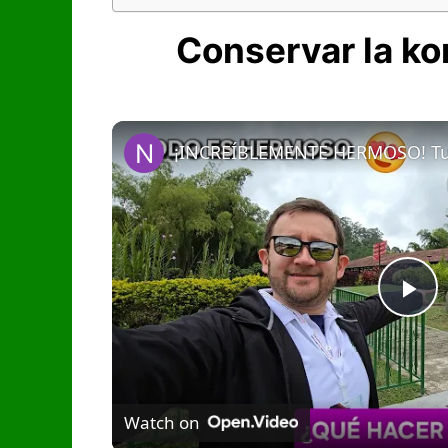
Conservar la ko
P
l
Watch on
a