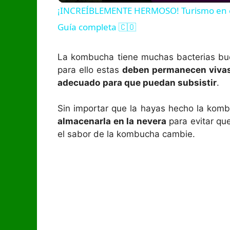
¡INCREÍBLEMENTE HERMOSO! Turismo en e
y
Guía completa 🇨🇴
V
La kombucha tiene muchas bacterias bue
para ello estas
deben permanecen viva
i
adecuado
para que puedan subsistir
.
Sin importar que la hayas hecho la kom
d
almacenarla en la nevera
para evitar qu
el sabor de la kombucha cambie.
e
o