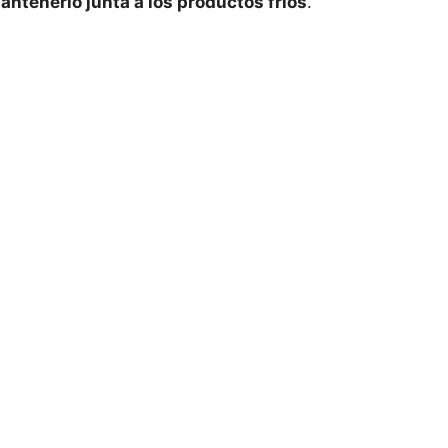
antenerlo junta a los productos fríos
.