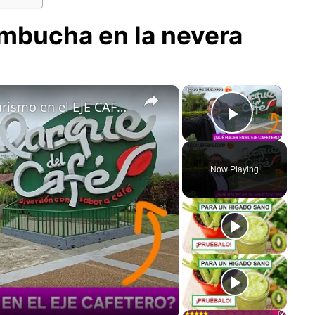
mbucha en la nevera
×
×
¡INCREÍBLEMENTE HERMOSO! Turismo en el EJE CAFETERO #COLOMBIA: Qué ver y hacer | Guía completa 🇨🇴
Play Vi
Now Playing