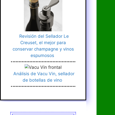
Revisión del Sellador Le
Creuset, el mejor para
conservar champagne y vinos
espumosos
Análisis de Vacu Vin, sellador
de botellas de vino
Presentación y consejos adicionales
Gracias por ver este video y nos vemos en el próximo Bye
Si no viste el video pasado, corre a verlo, que sé que te va a encantar