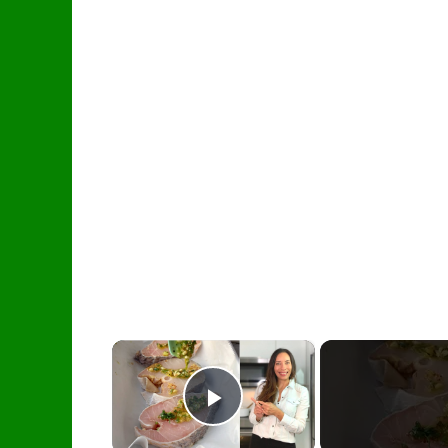
×
Play Video