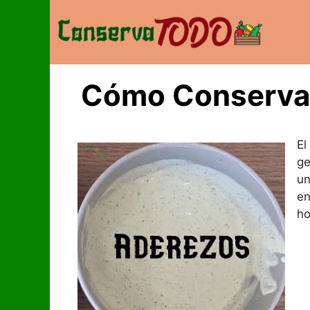
Saltar
al
contenido
Cómo Conserva
E
ge
un
en
h