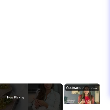
Cocinando el pescado en papillote
Now Playing