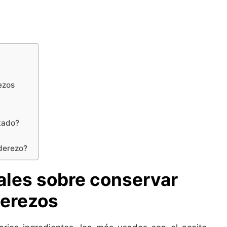
ezos
tado?
aderezo?
les sobre conservar
erezos