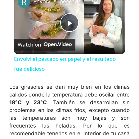
Envolví el pescado en papel y el resultado fue delicioso
P
Watch on
l
Envolví el pescado en papel y el resultado
a
fue delicioso
y
Los girasoles se dan muy bien en los climas
cálidos donde la temperatura debe oscilar entre
18
°C y 23
°C
. También se desarrollan sin
V
problemas en los climas fríos, excepto cuando
las temperaturas son muy bajas y son
i
frecuentes las heladas. Por lo que es
recomendable tenerlos en el interior de tu casa