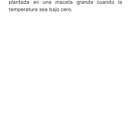
plantada en una maceta grande cuando la
d
temperatura sea bajo cero.
e
o