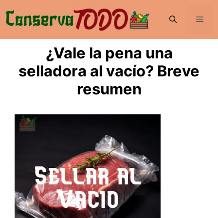
Saltar
al
Men
contenido
¿Vale la pena una
selladora al vacío? Breve
resumen