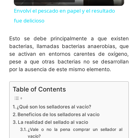
l
Envolví el pescado en papel y el resultado
a
fue delicioso
y
Esto se debe principalmente a que existen
bacterias, llamadas bacterias anaerobias, que
se activan en entornos carentes de oxígeno,
V
pese a que otras bacterias no se desarrollan
por la ausencia de este mismo elemento.
i
Table of Contents
d
¿Qué son los selladores al vacío?
e
Beneficios de los selladores al vacio
La realidad del sellado al vacio
o
¿Vale o no la pena comprar un sellador al
vacío?