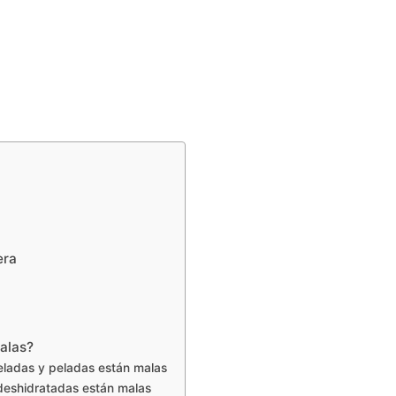
era
alas?
eladas y peladas están malas
 deshidratadas están malas