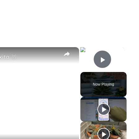
×
×
ito 🥇
Play Vi
Now Playing