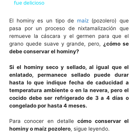
a
fue delicioso
y
El hominy es un tipo de
maíz
(pozolero) que
pasa por un proceso de nixtamalización que
remueve la cáscara y el germen para que el
V
grano quede suave y grande, pero,
¿cómo se
debe conservar el hominy?
i
Si el hominy seco y sellado, al igual que el
d
enlatado, permanece sellado puede durar
hasta lo que indique fecha de caducidad a
temperatura ambiente o en la nevera, pero el
e
cocido debe ser refrigerado de 3 a 4 días o
congelado por hasta 4 meses.
o
Para conocer en detalle
cómo conservar el
hominy o maíz pozolero
, sigue leyendo.