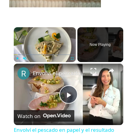
×
Now Playing
×
Play
Unmute
Fullscreen
Envolví el pescado en papel y el resultado fue delicioso
P
Watch on
l
Envolví el pescado en papel y el resultado