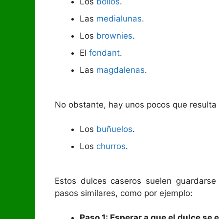
Los
bollos
.
Las
medialunas
.
Los
brownies
.
El
fondant
.
Las
magdalenas
.
No obstante, hay unos pocos que resulta
Los
buñuelos
.
Los
churros
.
Estos dulces caseros suelen guardarse
pasos similares, como por ejemplo:
Paso 1: Esperar a que el dulce se 